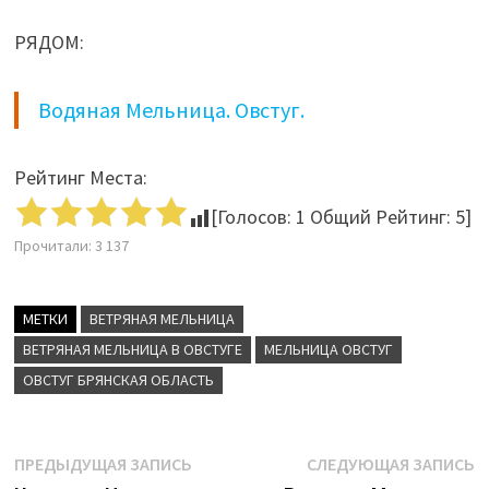
РЯДОМ:
Водяная Мельница. Овстуг.
Рейтинг Места:
[Голосов:
1
Общий Рейтинг:
5
]
Прочитали:
3 137
МЕТКИ
ВЕТРЯНАЯ МЕЛЬНИЦА
ВЕТРЯНАЯ МЕЛЬНИЦА В ОВСТУГЕ
МЕЛЬНИЦА ОВСТУГ
ОВСТУГ БРЯНСКАЯ ОБЛАСТЬ
Навигация
Предыдущая
С
ПРЕДЫДУЩАЯ ЗАПИСЬ
СЛЕДУЮЩАЯ ЗАПИСЬ