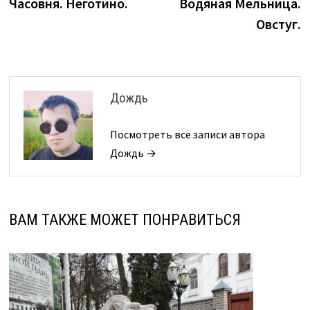
запись:
з
Часовня. Неготино.
Водяная Мельница.
по
Овстуг.
записям
Дождь
Посмотреть все записи автора
Дождь →
ВАМ ТАКЖЕ МОЖЕТ ПОНРАВИТЬСЯ