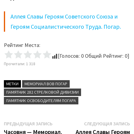
Аллея Славы Героям Советского Союза и
Героям Социалистического Труда. Погар.
Рейтинг Места:
[Голосов:
0
Общий Рейтинг:
0
]
Прочитали:
1 318
МЕТКИ
МЕМОРИАЛ ВОВ ПОГАР
ПАМЯТНИК 282 СТРЕЛКОВОЙ ДИВИЗИИ
ПАМЯТНИК ОСВОБОДИТЕЛЯМ ПОГАРА
Навигация
Предыдущая
С
ПРЕДЫДУЩАЯ ЗАПИСЬ
СЛЕДУЮЩАЯ ЗАПИСЬ
запись:
з
Часовня — Мемориал.
Аллея Славы Героям