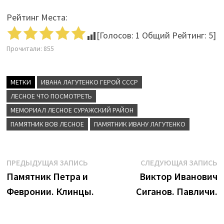
Рейтинг Места:
[Голосов:
1
Общий Рейтинг:
5
]
Прочитали:
855
МЕТКИ
ИВАНА ЛАГУТЕНКО ГЕРОЙ СССР
ЛЕСНОЕ ЧТО ПОСМОТРЕТЬ
МЕМОРИАЛ ЛЕСНОЕ СУРАЖСКИЙ РАЙОН
ПАМЯТНИК ВОВ ЛЕСНОЕ
ПАМЯТНИК ИВАНУ ЛАГУТЕНКО
Навигация
Предыдущая
С
ПРЕДЫДУЩАЯ ЗАПИСЬ
СЛЕДУЮЩАЯ ЗАПИСЬ
запись:
з
Памятник Петра и
Виктор Иванович
по
Февронии. Клинцы.
Сиганов. Павличи.
записям