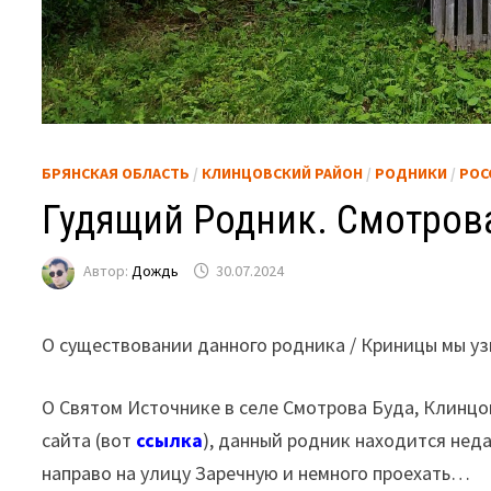
БРЯНСКАЯ ОБЛАСТЬ
/
КЛИНЦОВСКИЙ РАЙОН
/
РОДНИКИ
/
РОС
Гудящий Родник. Смотрова
Автор:
Дождь
30.07.2024
О существовании данного родника / Криницы мы узн
О Святом Источнике в селе Смотрова Буда, Клинцо
сайта (вот
ссылка
), данный родник находится неда
направо на улицу Заречную и немного проехать…