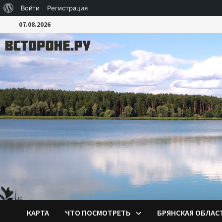
О
Войти
Регистрация
Перейти
WordPress
07.08.2026
к
содержимому
КАРТА
ЧТО ПОСМОТРЕТЬ
БРЯНСКАЯ ОБЛАС