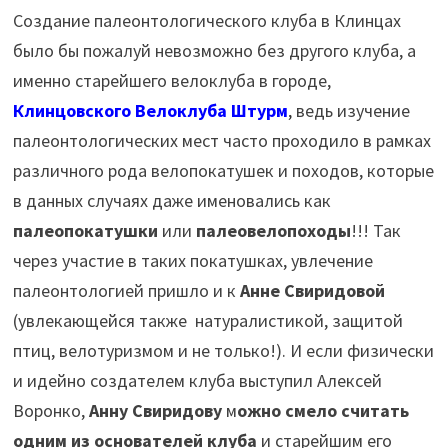
Создание палеонтологического клуба в Клинцах
было бы пожалуй невозможно без другого клуба, а
именно старейшего велоклуба в городе,
Клинцовского Велоклуба Штурм
,
ведь изучение
палеонтологических мест часто проходило в рамках
различного рода велопокатушек и походов, которые
в данных случаях даже именовались как
палеопокатушки
или
палеовелопоходы
!!! Так
через участие в таких покатушках, увлечение
палеонтологией пришло и к
Анне Свиридовой
(увлекающейся также натуралистикой, защитой
птиц, велотуризмом и не только!). И если физически
и идейно создателем клуба выступил Алексей
Воронко,
Анну Свиридову
м
ожно смело считать
одним из основателей клуба
и старейшим его