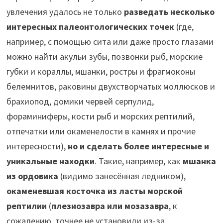
увлечения удалось не только
разведать несколько
интересных палеонтологических точек
(где,
например, с помощью сита или даже просто глазами
можно найти акульи зубы, позвонки рыб, морские
губки и кораллы, мшанки, ростры и фрагмоконы
белемнитов, раковины двухстворчатых моллюсков и
брахиопод, домики червей серпулид,
фораминиферы, кости рыб и морских рептилий,
отпечатки или окаменелости в камнях и прочие
интересности),
но и сделать более интересные и
уникальные находки
. Такие, например, как
мшанка
из ордовика
(видимо занесённая ледником),
окаменевшая косточка из ласты морской
рептилии
(
плезиозавра или мозазавра
, к
сожалению, точнее не установили из-за