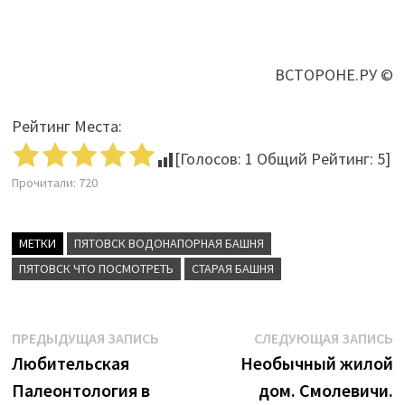
ВСТОРОНЕ.РУ ©
Рейтинг Места:
[Голосов:
1
Общий Рейтинг:
5
]
Прочитали:
720
МЕТКИ
ПЯТОВСК ВОДОНАПОРНАЯ БАШНЯ
ПЯТОВСК ЧТО ПОСМОТРЕТЬ
СТАРАЯ БАШНЯ
Навигация
Предыдущая
С
ПРЕДЫДУЩАЯ ЗАПИСЬ
СЛЕДУЮЩАЯ ЗАПИСЬ
запись:
з
Любительская
Необычный жилой
по
Палеонтология в
дом. Смолевичи.