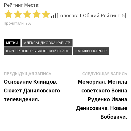
Рейтинг Места:
[Голосов:
1
Общий Рейтинг:
5
]
Прочитали:
768
МЕТКИ
АЛЕКСАНДКОВКА КАРЬЕР
КАРЬЕР НОВОЗЫБКОВСКИЙ РАЙОН
КАТАШИН КАРЬЕР
Навигация
Предыдущая
С
ПРЕДЫДУЩАЯ ЗАПИСЬ
СЛЕДУЮЩАЯ ЗАПИСЬ
запись:
з
Основание Клинцов.
Мемориал. Могила
по
Сюжет Даниловского
советского Воина
записям
телевидения.
Руденко Ивана
Денисовича. Новые
Бобовичи.