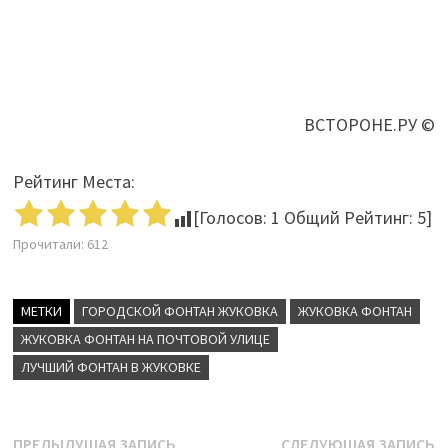
ВСТОРОНЕ.РУ ©
Рейтинг Места:
[Голосов:
1
Общий Рейтинг:
5
]
Прочитали:
612
МЕТКИ
ГОРОДСКОЙ ФОНТАН ЖУКОВКА
ЖУКОВКА ФОНТАН
ЖУКОВКА ФОНТАН НА ПОЧТОВОЙ УЛИЦЕ
ЛУЧШИЙ ФОНТАН В ЖУКОВКЕ
Предыдущая
С
ПРЕДЫДУЩАЯ ЗАПИСЬ
СЛЕДУЮЩАЯ ЗАПИСЬ