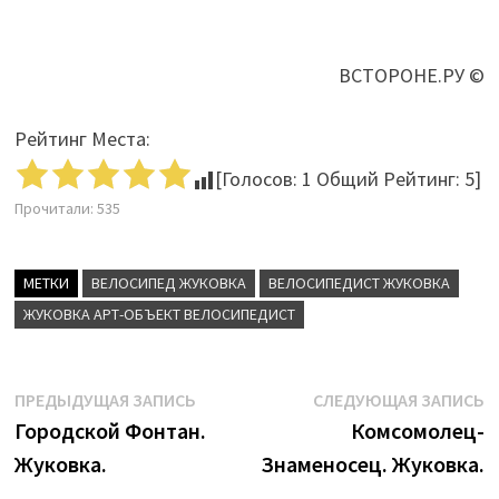
ВСТОРОНЕ.РУ ©
Рейтинг Места:
[Голосов:
1
Общий Рейтинг:
5
]
Прочитали:
535
МЕТКИ
ВЕЛОСИПЕД ЖУКОВКА
ВЕЛОСИПЕДИСТ ЖУКОВКА
ЖУКОВКА АРТ-ОБЪЕКТ ВЕЛОСИПЕДИСТ
Навигация
Предыдущая
С
ПРЕДЫДУЩАЯ ЗАПИСЬ
СЛЕДУЮЩАЯ ЗАПИСЬ
запись:
з
Городской Фонтан.
Комсомолец-
по
Жуковка.
Знаменосец. Жуковка.
записям