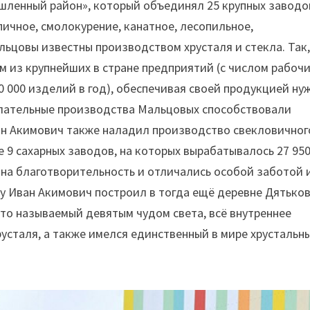
ленный район», который объединял 25 крупных заводо
ичное, смолокурение, канатное, лесопильное,
льцовы известны производством хрусталя и стекла. Так
 из крупнейших в стране предприятий (с числом рабоч
0 000 изделий в год), обеспечивая своей продукцией ну
елательные производства Мальцовых способствовали
ван Акимович также наладил производство свекловичног
е 9 сахарных заводов, на которых вырабатывалось 27 95
г на благотворительность и отличались особой заботой 
у Иван Акимович построил в тогда ещё деревне Дятько
сто называемый девятым чудом света, всё внутреннее
русталя, а также имелся единственный в мире хрустальн