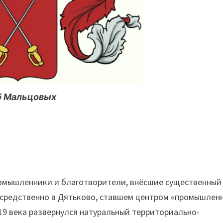
б Мальцовых
омышленники и благотворители, внёсшие существенный
осредственно в Дятьково, ставшем центром «промышлен
19 века развернулся натуральный территориально-