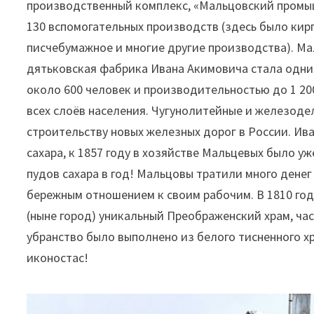
производственный комплекс, «Мальцовский промыш
130 вспомогательных производств (здесь было кирп
писчебумажное и многие другие производства). Ма
дятьковская фабрика Ивана Акимовича стала одним
около 600 человек и производительностью до 1 20
всех слоёв населения. Чугунолитейные и железод
строительству новых железных дорог в России. И
сахара, к 1857 году в хозяйстве Мальцевых было уж
пудов сахара в год! Мальцовы тратили много дене
бережным отношением к своим рабочим. В 1810 год
(ныне город) уникальный Преображенский храм, ча
убранство было выполнено из белого тисненного х
иконостас!