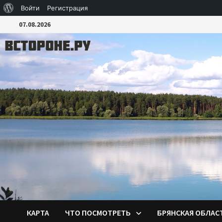
О
Войти
Регистрация
Перейти
WordPress
07.08.2026
к
содержимому
КАРТА
ЧТО ПОСМОТРЕТЬ
БРЯНСКАЯ ОБЛАС