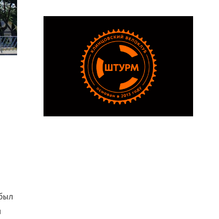
 был
ы