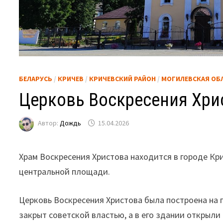
БЕЛАРУСЬ
/
КРИЧЕВ
/
КРИЧЕВСКИЙ РАЙОН
/
МОГИЛЕВСКАЯ ОБ
Церковь Воскресения Хрис
Автор:
Дождь
15.04.2026
Храм Воскресения Христова находится в городе Кр
центральной площади.
Церковь Воскресения Христова была построена на п
закрыт советской властью, а в его здании открыли