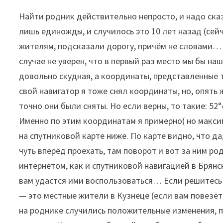
Найти родник действительно непросто, и надо ска
лишь единожды, и случилось это 10 лет назад (сейч
жителям, подсказали дорогу, причём не словами… 
случае не уверен, что в первый раз место мы бы н
довольно скудная, а координаты, представленные 
свой навигатор я тоже снял координаты, но, опять ж
точно они были сняты. Но если верны, то такие: 52
Именно по этим координатам я примерно( но макс
на спутниковой карте ниже. По карте видно, что да
чуть вперёд проехать, там поворот и вот за ним ро
интернетом, как и спутниковой навигацией в Брянск
вам удастся ими воспользоваться… Если решитесь
— это местные жители в Кузнеце (если вам повезёт 
на роднике случились положительные изменения, п