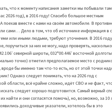
зать, что к моменту написания заметки мы побывали там
ас 2026 год), в 2016 году! Спасибо большое местным
А поехав вместе с нами на своём автомобиле. В против
ашли сами… Дело в том, что об источнике информация в 
теми или иными людьми, требуют уточнения. В 2016 году
е, поручиться за них не могу, надо проверять, наскольк
°42.106′ северной широты, 032°00.446′ восточной долготы
имально точно) отметил предполагаемое место с родник
, вроде бы именно там что-то есть, но от этой точки над
дник! Однако следует понимать, что на 2026 год с
ой области, всё крайне сложно, идёт СВО и не факт, чт
 искать следует хорошо подготовится. Самый верный сп
их найти и они согласятся помочь), но, возможно, за 10 
оявились доходчивые указатели, хотелось бы в это