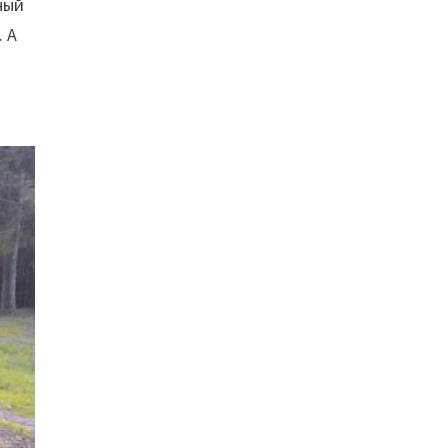
ный
… А