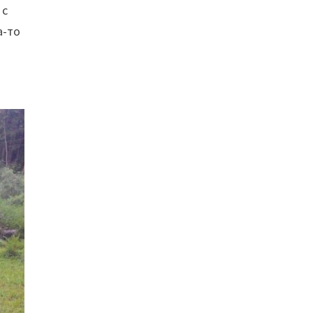
 с
а-то