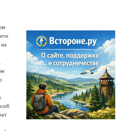
ном
сети
 на
о
.
ом
о
о
особ
лет