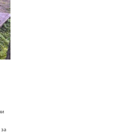
ни
 за