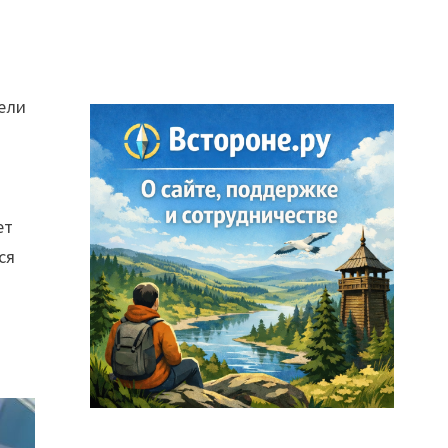
тели
ет
ся