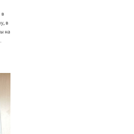
 в
у, в
ны на
.