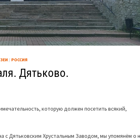
ЗЕИ
/
РОССИЯ
ля. Дятьково.
имечательность, которую должен посетить всякий,
.
на с Дятьковским Хрустальным Заводом, мы упомянём о 