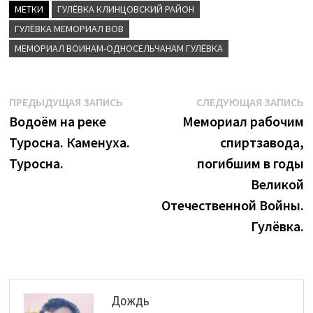
МЕТКИ
ГУЛЁВКА КЛИНЦОВСКИЙ РАЙОН
ГУЛЁВКА МЕМОРИАЛ ВОВ
МЕМОРИАЛ ВОИНАМ-ОДНОСЕЛЬЧАНАМ ГУЛЁВКА
Навигация
Предыдущая
С
ПРЕДЫДУЩАЯ ЗАПИСЬ
СЛЕДУЮЩАЯ ЗАПИСЬ
запись:
з
Водоём на реке
Мемориал рабочим
по
Туросна. Каменуха.
спиртзавода,
записям
Туросна.
погибшим в годы
Великой
Отечественной Войны.
Гулёвка.
Дождь