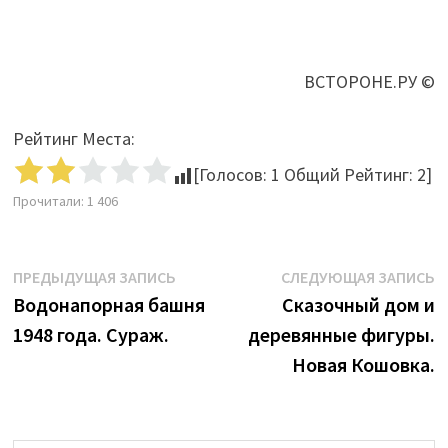
ВСТОРОНЕ.РУ ©
Рейтинг Места:
[Голосов:
1
Общий Рейтинг:
2
]
Прочитали:
1 406
Навигация
Предыдущая
С
ПРЕДЫДУЩАЯ ЗАПИСЬ
СЛЕДУЮЩАЯ ЗАПИСЬ
запись:
з
Водонапорная башня
Сказочный дом и
по
1948 года. Сураж.
деревянные фигуры.
записям
Новая Кошовка.