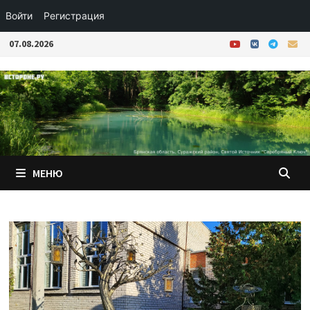
Войти
Регистрация
Перейти
07.08.2026
к
содержимому
МЕНЮ