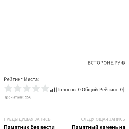
ВСТОРОНЕ.РУ ©
Рейтинг Места:
[Голосов:
0
Общий Рейтинг:
0
]
Прочитали:
956
Навигация
Предыдущая
С
ПРЕДЫДУЩАЯ ЗАПИСЬ
СЛЕДУЮЩАЯ ЗАПИСЬ
запись:
з
Памятник без вести
Памятный камень на