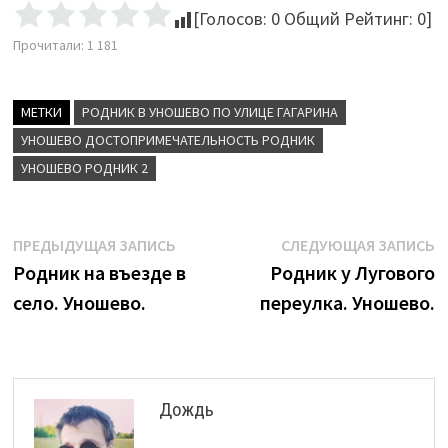
[Голосов:
0
Общий Рейтинг:
0
]
Прочитали:
1 181
МЕТКИ
РОДНИК В УНОШЕВО ПО УЛИЦЕ ГАГАРИНА
УНОШЕВО ДОСТОПРИМЕЧАТЕЛЬНОСТЬ РОДНИК
УНОШЕВО РОДНИК 2
Навигация
Предыдущая
С
ПРЕДЫДУЩАЯ ЗАПИСЬ
СЛЕДУЮЩАЯ ЗАПИСЬ
запись:
з
Родник на въезде в
Родник у Лугового
по
село. Уношево.
переулка. Уношево.
записям
Дождь