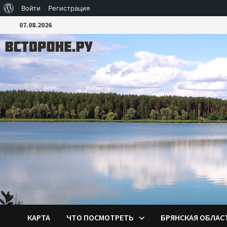
О
Войти
Регистрация
Перейти
WordPress
07.08.2026
к
содержимому
КАРТА
ЧТО ПОСМОТРЕТЬ
БРЯНСКАЯ ОБЛАС