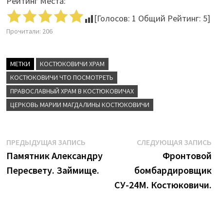
Рейтинг Места:
[Голосов:
1
Общий Рейтинг:
5
]
Прочитали:
206
МЕТКИ
КОСТЮКОВИЧИ ХРАМ
КОСТЮКОВИЧИ ЧТО ПОСМОТРЕТЬ
ПРАВОСЛАВНЫЙ ХРАМ В КОСТЮКОВИЧАХ
ЦЕРКОВЬ МАРИИ МАГДАЛИНЫ КОСТЮКОВИЧИ
Навигация
Предыдущая
С
ПРЕДЫДУЩАЯ ЗАПИСЬ
СЛЕДУЮЩАЯ ЗАПИСЬ
запись:
з
Памятник Александру
Фронтовой
по
Пересвету. Займище.
бомбардировщик
записям
СУ-24М. Костюковичи.