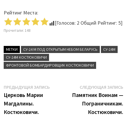
Рейтинг Места:
[Голосов:
2
Общий Рейтинг:
5
]
Прочитали:
148
МЕТКИ
СУ-24 М ПОД ОТКРЫТЫМ НЕБОМ БЕЛАРУСЬ
СУ-24М
СУ-24М КОСТЮКОВИЧИ
ФРОНТОВОЙ БОМБАРДИРОВЩИК КОСТЮКОВИЧИ
Навигация
Предыдущая
С
ПРЕДЫДУЩАЯ ЗАПИСЬ
СЛЕДУЮЩАЯ ЗАПИСЬ
запись:
з
Церковь Марии
Памятник Воинам —
по
Магдалины.
Пограничникам.
записям
Костюковичи.
Костюковичи.